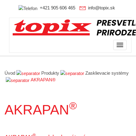
+421 905 606 465
info@topix.sk
Toggle
navigati
Úvod
Produkty
Zasklievacie systémy
AKRAPAN®
®
AKRAPAN
®