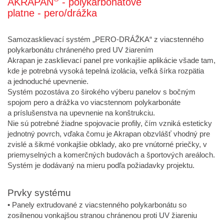
AKRAPAN
- polykarbonátové
platne - pero/drážka
Samozasklievací systém „PERO-DRÁŽKA“ z viacstenného
polykarbonátu chráneného pred UV žiarením
Akrapan je zasklievací panel pre vonkajšie aplikácie všade tam,
kde je potrebná vysoká tepelná izolácia, veľká šírka rozpätia
a jednoduché upevnenie.
Systém pozostáva zo širokého výberu panelov s bočným
spojom pero a drážka vo viacstennom polykarbonáte
a príslušenstva na upevnenie na konštrukciu.
Nie sú potrebné žiadne spojovacie profily, čím vzniká esteticky
jednotný povrch, vďaka čomu je Akrapan obzvlášť vhodný pre
zvislé a šikmé vonkajšie obklady, ako pre vnútorné priečky, v
priemyselných a komerčných budovách a športových areáloch.
Systém je dodávaný na mieru podľa požiadavky projektu.
Prvky systému
• Panely extrudované z viacstenného polykarbonátu so
zosilnenou vonkajšou stranou chránenou proti UV žiareniu